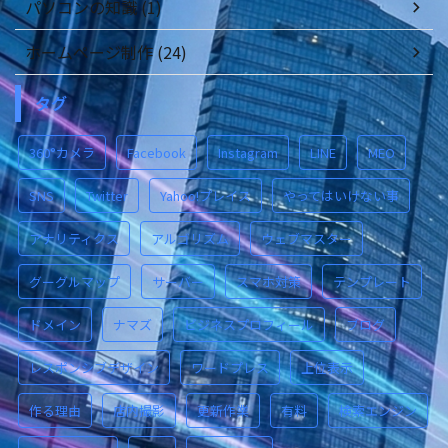
パソコンの知識 (1)
ホームページ制作 (24)
タグ
360°カメラ
Facebook
Instagram
LINE
MEO
SNS
Twitter
Yahoo!プレイス
やってはいけない事
アナリティクス
アルゴリズム
ウェブマスター
グーグルマップ
サーバー
スマホ対策
テンプレート
ドメイン
ナマズ
ビジネスプロフィール
ブログ
レスポンシブデザイン
ワードプレス
上位表示
作る理由
店内撮影
更新作業
有料
検索エンジン