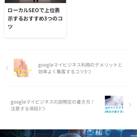
行っている対策を設定し、お客
抜群で、インターネットからお
ローカルSEOで上位表
様に伝わるようにしましょう。
客様を呼ぶのに最適です。
示するおすすめ3つのコ
ツ
検索されるからには、自分の
お店を上位表示させて、集客に
繋げたい。 上位表示させるに
は、コツがあります。 今回
は、簡単にできる3つのコツを
googleマイビジネス利用のデメリットと
お伝えします。 ※パーソナラ
効率よく集客するコツ3つ
イズでも、充実させることで
効果を発揮します。
googleマイビジネスの説明文の書き方！
注意する項目3つ