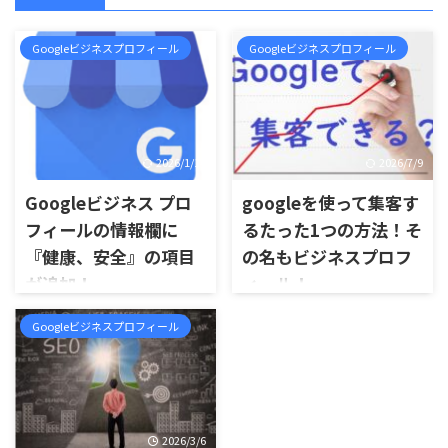
Googleビジネスプロフィール
Googleビジネスプロフィール
2026/1/14
2026/7/9
Googleビジネス プロ
googleを使って集客す
フィールの情報欄に
るたった1つの方法！そ
『健康、安全』の項目
の名もビジネスプロフ
が追加！
ィール！
Googleビジネス プロフィール
Googleを使って集客がした
Googleビジネスプロフィール
の情報の欄の特徴項目に、
い。 Googleの検索エンジンに
『健康、安全』の属性が追加
は、自分のビジネス情報を掲
できるようになりました。 コ
載できる無料のツールが用意
ロナウイルス対策を行っている
されています。 名前は、
かどうか、お店の情報を追加
『Googleビジネスプロフィー
することができます。 お店で
ル』と言います。 集客効果は
2026/3/6