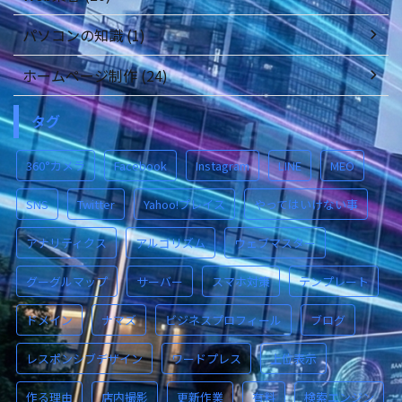
パソコンの知識 (1)
ホームページ制作 (24)
タグ
360°カメラ
Facebook
Instagram
LINE
MEO
SNS
Twitter
Yahoo!プレイス
やってはいけない事
アナリティクス
アルゴリズム
ウェブマスター
グーグルマップ
サーバー
スマホ対策
テンプレート
ドメイン
ナマズ
ビジネスプロフィール
ブログ
レスポンシブデザイン
ワードプレス
上位表示
作る理由
店内撮影
更新作業
有料
検索エンジン