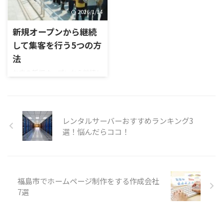
ると言われています。 つま
ールしましょう。
2026/1/14
り、360°パノラマビューで見せ
ることは、お店の来店に繋が
新規オープンから継続
る可能性を高めていると言え
して集客を行う5つの方
ます。 取り入れるべき理由を
法
お伝えします。
お店の新規オープンから継続し
て集客を行うにはコツがあり
ます。 まずは、人に知っても
らわなければ始まりません。
今回は、お店を知ってもらうた
レンタルサーバーおすすめランキング3
めに低予算で効果抜群の方法
選！悩んだらココ！
を順番にお伝えします。
福島市でホームページ制作をする作成会社
7選