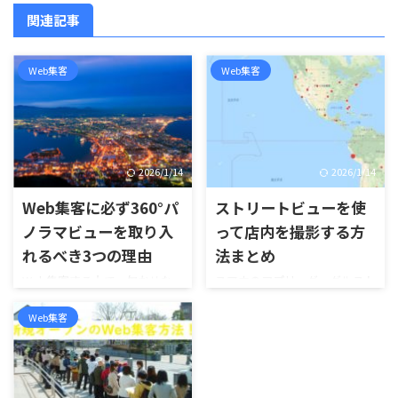
関連記事
Web集客
Web集客
2026/1/14
2026/1/14
Web集客に必ず360°パ
ストリートビューを使
ノラマビューを取り入
って店内を撮影する方
れるべき3つの理由
法まとめ
Web集客する上で、欠かせな
スマホのアプリ、グーグルスト
いのが視覚から魅力的にお客
リートビューで店内を撮影する
様に見せる事。 Googleマップ
方法をまとめました。 店内撮
Web集客
のストリートビューでも、
影を360°写真で投稿するメリ
Googleマイビジネスに写真と
ットはWebからの集客に役に
バーチャルツアーが入っている
立つためです。 新規のお客様
と、興味を引く確率が2倍にな
に向けてお店の雰囲気をアピ